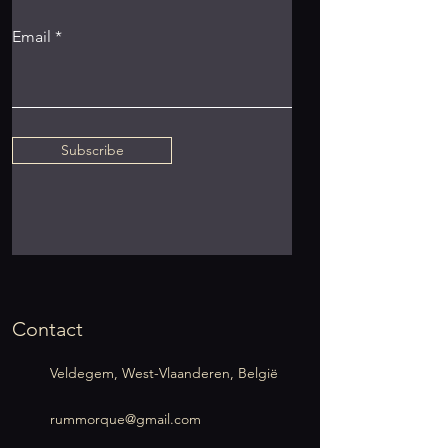
Email
Subscribe
Contact
Veldegem, West-Vlaanderen, België
rummorque@gmail.com